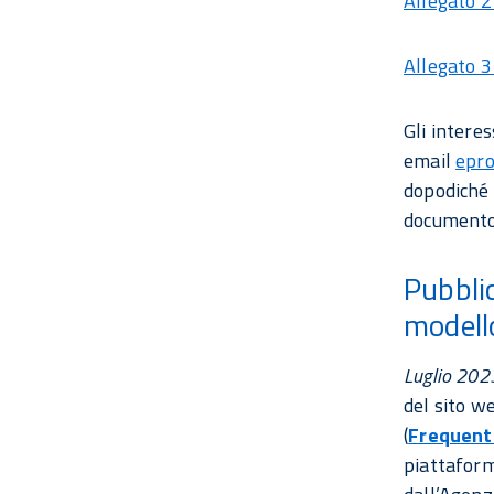
Allegato 2 
Allegato 3
Gli intere
email
epro
dopodiché 
document
Pubblic
modello
Luglio 202
del sito w
(
Frequent
piattafor