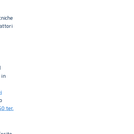
cniche
attori
l
 in
i
o
50 ter.
’esito