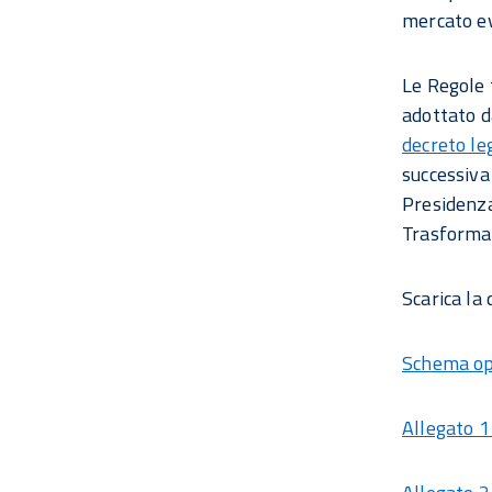
mercato ev
Le Regole 
adottato da
decreto le
successiva
Presidenza
Trasformaz
Scarica la
Schema op
Allegato 1