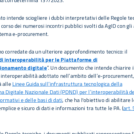
zia con determina 137/2023.
to intende sciogliere i dubbi interpretativi delle Regole te
corso dei numerosi incontri pubblici svolti da AgID con gli 
stema e-procurement.
o corredate da un ulteriore approfondimento tecnico: il
i interoperabilità per le Piattaforme di
ionamento digitale
”. Un documento che intende chiarire i
 interoperabilità adottato nell’ambito dell’e-procurement,
 alle
Linee Guida sull’infrastruttura tecnologica della
a Digitale Nazionale Dati (PDND) per l’interoperabilità de
ormativi e delle basi di dati
, che ha l'obiettivo di abilitare l
plice e sicuro di dati e informazioni tra tutte le PA. (
art. 
le Regole tecniche, i documenti pubblicati rappresentano l