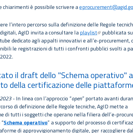
e chiarimenti è possibile scrivere a
eprocurement@agid.gov
ere l’intero percorso sulla definizione delle Regole tecnic
 digitali, AgID invita a consultare la
playlist
pubblicata su
tube dedicato agli appalti innovativi e all’e-procurement,
ibili le registrazioni di tutti i confronti pubblici svolti a p
 2022.
ato il draft dello "Schema operativo" 
o della certificazione delle piattaform
 2023
- In linea con l’approccio “
open
” portato avanti dura
ercorso di definizione delle Regole tecniche, AgID mette a
ne di tutti i soggetti che operano nella filiera dell’e-proc
 “
Schema operativo
” a supporto del processo di certifica
taforme di approvvigionamento digitale, per raccogliere da