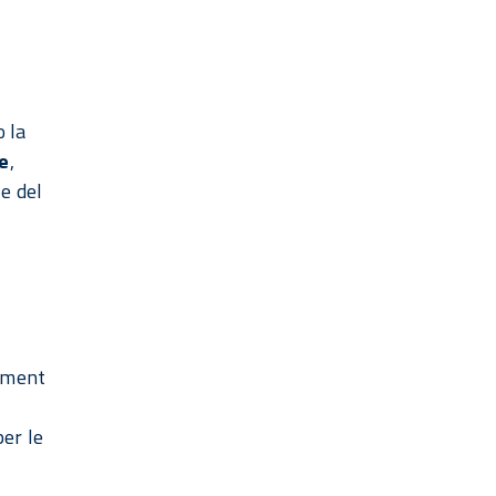
o la
re
,
e del
rement
per le