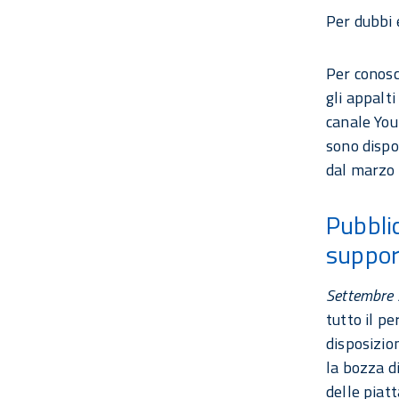
Per dubbi 
Per conosc
gli appalti
canale You
sono dispon
dal marzo
Pubblic
support
Settembre
tutto il p
disposizio
la bozza di
delle piat