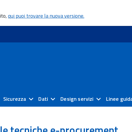
ito,
qui puoi trovare la nuova versione.
Sicurezza
Dati
Design servizi
Linee guid
le tecniche e-procurement