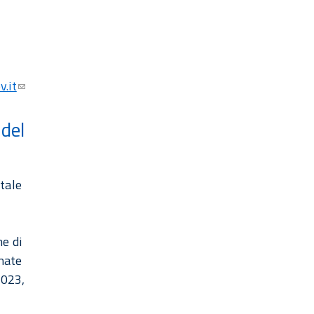
.it
del
itale
me di
nate
2023,