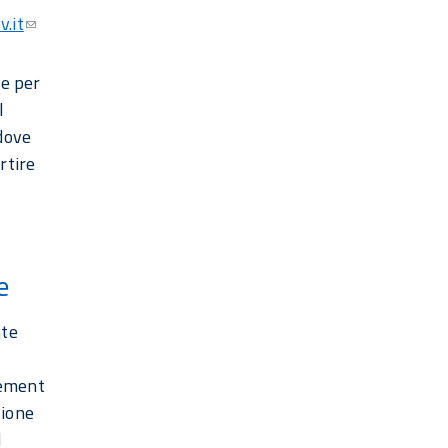
.it
he per
l
 dove
artire
a
e
nte
urement
zione
l