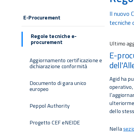
Navigazione
Il nuovo 
E-Procurement
tecniche d
principale
Regole tecniche e-
procurement
Ultimo ag
E-proc
Aggiornamento certificazione e
dell'A
dichiarazione conformità
Agid ha pu
Documento di gara unico
operativo,
europeo
l’aggiorna
ulteriorme
Peppol Authority
dello stes
Progetto CEF eNEIDE
Nella
sezi