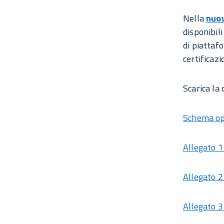
Nella
nuov
disponibili
di piattaf
certificazi
Scarica la
Schema op
Allegato 1
Allegato 2 
Allegato 3