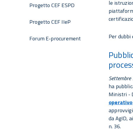
le istruzio
Progetto CEF ESPD
piattaform
certificazi
Progetto CEF IIeP
Per dubbi 
Forum E-procurement
Pubbli
process
Settembre
ha pubblic
Ministri -
operativo
approvvigi
da AgID, ai
n. 36.