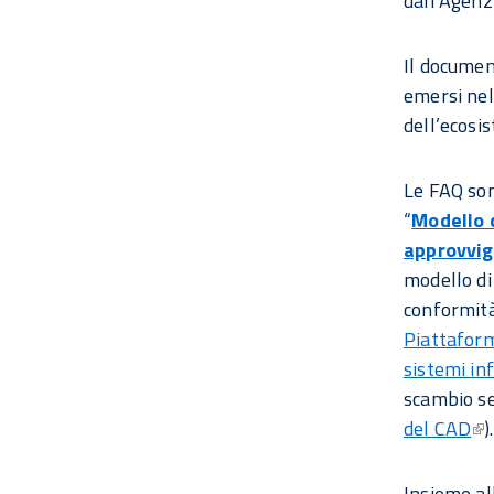
dall’Agen
Il documen
emersi nel 
dell’ecosi
Le FAQ son
“
Modello d
approvvig
modello di
conformità
Piattaform
sistemi inf
scambio sem
del CAD
).
Insieme al