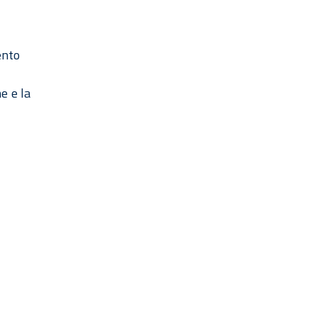
ento
e e la