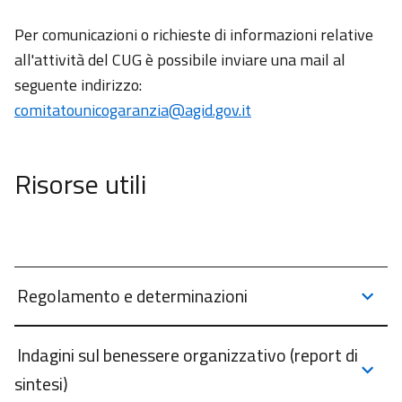
Per comunicazioni o richieste di informazioni relative
all'attività del CUG è possibile inviare una mail al
seguente indirizzo:
comitatounicogaranzia@agid.gov.it
Risorse utili
Regolamento e determinazioni
Indagini sul benessere organizzativo (report di
Categorie
Categorie
Categorie
Categorie
Agenzia
Agenzia
Agenzia
Agenzia
sintesi)