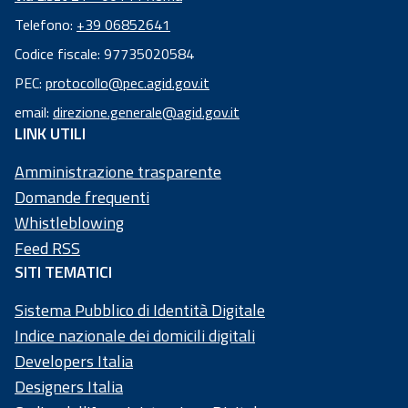
Telefono:
+39 06852641
Codice fiscale: 97735020584
Codice
PEC:
protocollo@pec.agid.gov.it
fiscale:
email:
direzione.generale@agid.gov.it
97
LINK UTILI
73
50
Amministrazione trasparente
20
Domande frequenti
58
Whistleblowing
4
Feed RSS
SITI TEMATICI
Sistema Pubblico di Identità Digitale
Indice nazionale dei domicili digitali
Developers Italia
Designers Italia