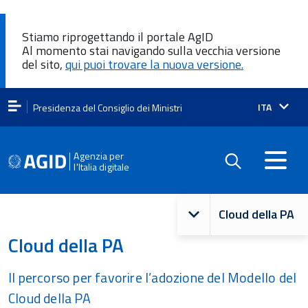
Stiamo riprogettando il portale AgID
Al momento stai navigando sulla vecchia versione
del sito,
qui puoi trovare la nuova versione.
Lingua
ITA
Presidenza del Consiglio dei Ministri
attiva:
Agenzia per
l'Italia digitale
Navigazione
Cloud della PA
principale
Cloud della PA
Il percorso per favorire l’adozione del Modello del
Cloud della PA