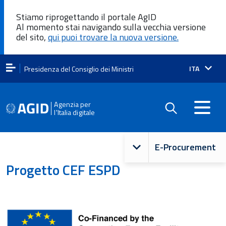
Stiamo riprogettando il portale AgID
Al momento stai navigando sulla vecchia versione
del sito,
qui puoi trovare la nuova versione.
Lingua
ITA
Presidenza del Consiglio dei Ministri
attiva:
Agenzia per
l'Italia digitale
Navigazione
E-Procurement
principale
Progetto CEF ESPD