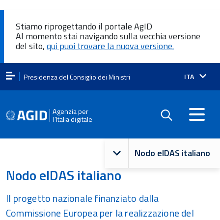
Stiamo riprogettando il portale AgID
Al momento stai navigando sulla vecchia versione
del sito,
qui puoi trovare la nuova versione.
Lingua
ITA
Presidenza del Consiglio dei Ministri
attiva:
Agenzia per
l'Italia digitale
Navigazione
Nodo eIDAS italiano
principale
Nodo eIDAS italiano
Il progetto nazionale finanziato dalla
Commissione Europea per la realizzazione del