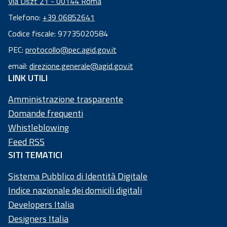
Via Liszt 21 - 00144 Roma
Telefono:
+39 06852641
Codice fiscale: 97735020584
Codice
PEC:
protocollo@pec.agid.gov.it
fiscale:
email:
direzione.generale@agid.gov.it
97
LINK UTILI
73
50
Amministrazione trasparente
20
Domande frequenti
58
Whistleblowing
4
Feed RSS
SITI TEMATICI
Sistema Pubblico di Identità Digitale
Indice nazionale dei domicili digitali
Developers Italia
Designers Italia