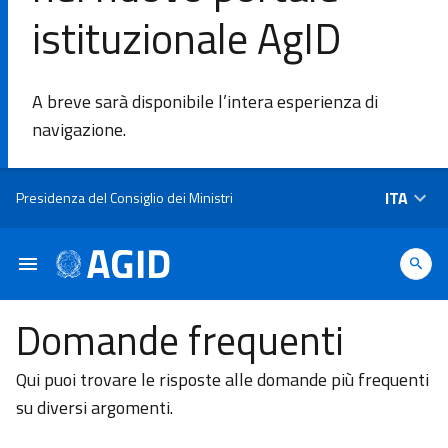
istituzionale AgID
DI
A breve sarà disponibile l’intera esperienza di
L'Agenzia
navigazione.
Ambiti di
Salta al contenuto principale
ITA
Presidenza del Consiglio dei Ministri
intervento
Piattaforme
e
Domande frequenti
tecnologie
Qui puoi trovare le risposte alle domande più frequenti
Linee
su diversi argomenti.
Guida