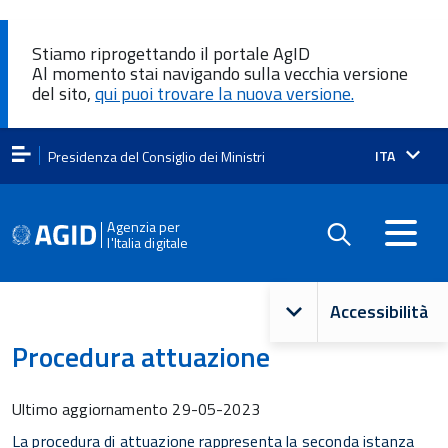
Stiamo riprogettando il portale AgID
Al momento stai navigando sulla vecchia versione
del sito,
qui puoi trovare la nuova versione.
Lingua
ITA
Presidenza del Consiglio dei Ministri
attiva:
Agenzia per
l'Italia digitale
Navigazione
Accessibilità
principale
Procedura attuazione
Ultimo aggiornamento
29-05-2023
La procedura di attuazione rappresenta la seconda istanza