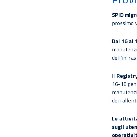
SPID migr
prossimo
Dal 16 al
manutenzio
dell’infras
Il
Registr
16-18 genn
manutenzio
dei rallen
Le attivit
sugli uten
operativi