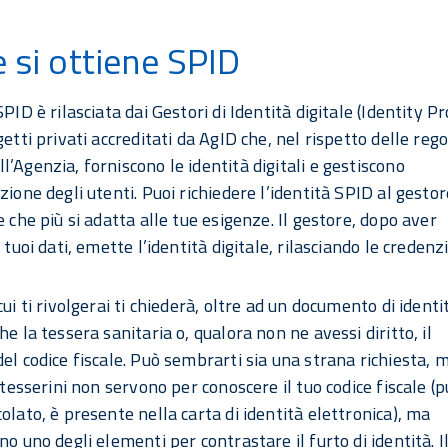
si ottiene SPID
SPID è rilasciata dai Gestori di Identità digitale (Identity P
getti privati accreditati da AgID che, nel rispetto delle rego
l’Agenzia, forniscono le identità digitali e gestiscono
zione degli utenti. Puoi richiedere l’identità SPID al gesto
e che più si adatta alle tue esigenze. Il gestore, dopo aver
i tuoi dati, emette l’identità digitale, rilasciando le credenzi
cui ti rivolgerai ti chiederà, oltre ad un documento di identi
he la tessera sanitaria o, qualora non ne avessi diritto, il
del codice fiscale. Può sembrarti sia una strana richiesta, 
i tesserini non servono per conoscere il tuo codice fiscale (
olato, è presente nella carta di identità elettronica), ma
no uno degli elementi per contrastare il furto di identità. I