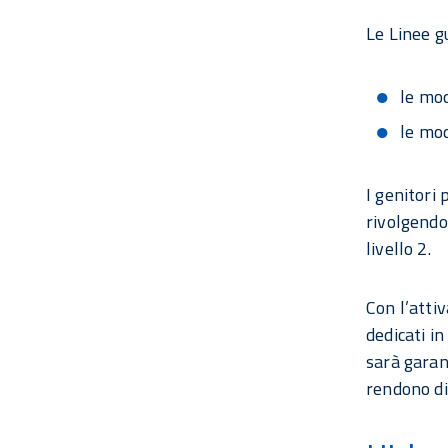
Le Linee g
le mod
le mod
I genitori 
rivolgendos
livello 2.
Con l’attiv
dedicati in
sarà garant
rendono di