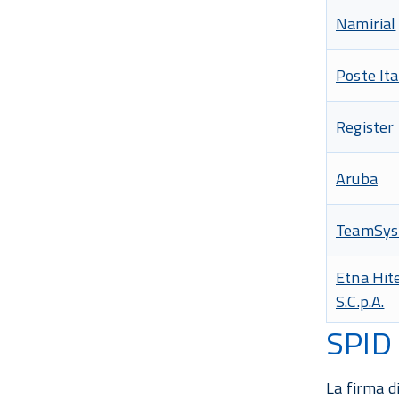
Namirial
Poste Ita
Register
Aruba
TeamSy
Etna Hit
S.C.p.A.
SPID 
La firma d