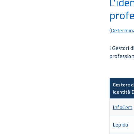
L'ide
profe
(
Determin
I Gestori d
profession
Gestore d
Identità D
InfoCert
Lepida