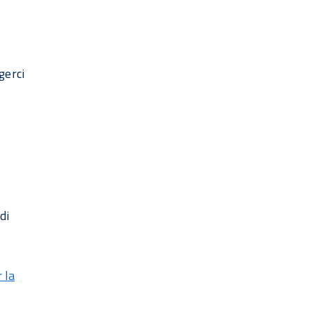
gerci
di
 la