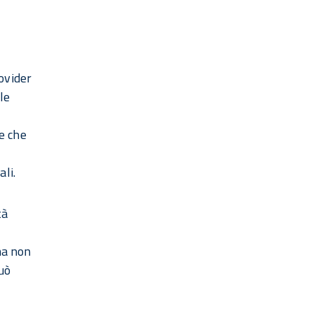
rovider
le
re che
ali.
tà
ma non
può
l