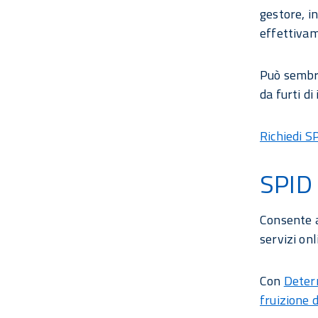
gestore, in
effettivam
Può sembra
da furti di 
Richiedi S
SPID
Consente ai
servizi onl
Con
Deter
fruizione 