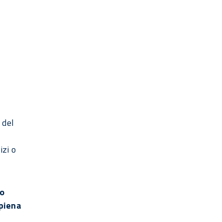
 del
izi o
to
 piena