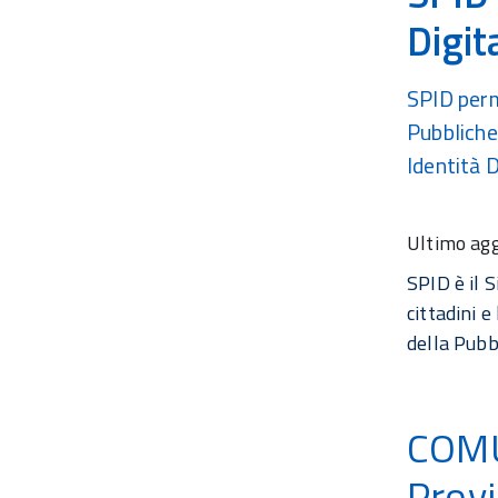
Digit
Navigazione
SPID perme
Pubbliche
principale
Identità D
Ultimo ag
SPID è il S
cittadini e
della Pu
COMU
Provi