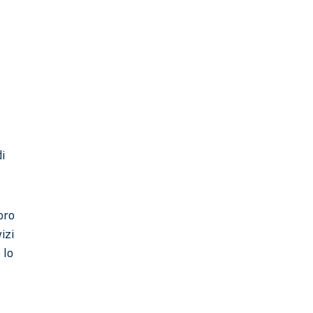
di
oro
izi
 lo