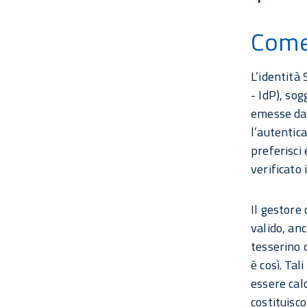
Come 
L’identità 
- IdP), sog
emesse dal
l’autentica
preferisci 
verificato 
Il gestore 
valido, anc
tesserino 
è così. Tal
essere calc
costituisco