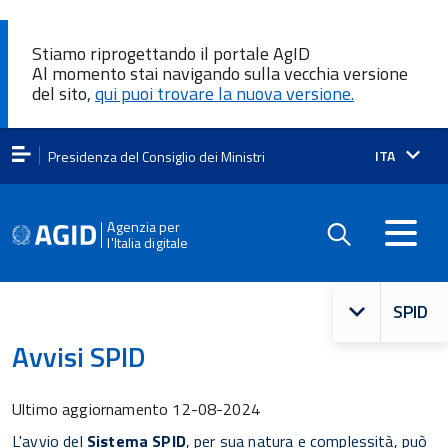
Stiamo riprogettando il portale AgID
Al momento stai navigando sulla vecchia versione
del sito,
qui puoi trovare la nuova versione.
Lingua
ITA
Presidenza del Consiglio dei Ministri
attiva:
Agenzia per
l'Italia digitale
Navigazi
SPID
principal
Avvisi SPID
Ultimo aggiornamento
12-08-2024
L'avvio del
Sistema SPID
, per sua natura e complessità, può