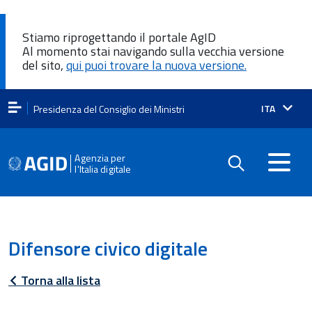
Stiamo riprogettando il portale AgID
Al momento stai navigando sulla vecchia versione
del sito,
qui puoi trovare la nuova versione.
Lingua
ITA
Presidenza del Consiglio dei Ministri
attiva:
Agenzia per
l'Italia digitale
Difensore civico digitale
Torna alla lista