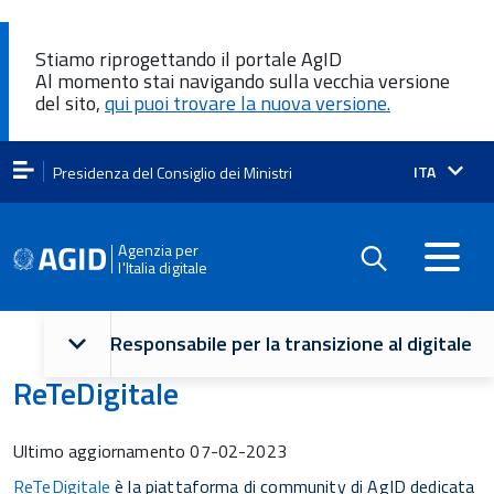
Stiamo riprogettando il portale AgID
Al momento stai navigando sulla vecchia versione
del sito,
qui puoi trovare la nuova versione.
Lingua
ITA
Presidenza del Consiglio dei Ministri
attiva:
Agenzia per
l'Italia digitale
Navigazione
Responsabile per la transizione al digitale
principale
ReTeDigitale
Ultimo aggiornamento
07-02-2023
ReTeDigitale
è la piattaforma di community di AgID dedicata