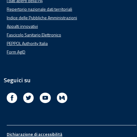
I dati aperti della PA
Repertorio nazionale dati territoriali
Indice delle Pubbliche Amministrazioni
Appalti innovativi
Fascicolo Sanitario Elettronico
PEPPOL Authority Italia
Form AgID
Seguici su
Facebook
Twitter
Youtube
Medium
Footer
Dichiarazione di accessibilità