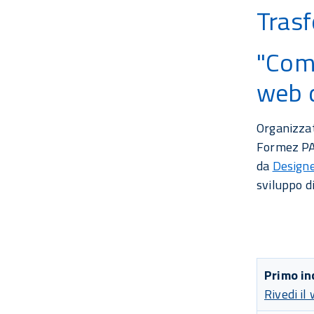
Tras
"Come
web 
Organizzat
Formez PA,
da
Designe
sviluppo di
Primo in
Rivedi il