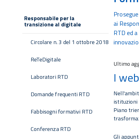
Navigazione
Prosegue 
Responsabile per la
ai Respons
transizione al digitale
principale
RTD ed a t
innovazion
Circolare n. 3 del 1 ottobre 2018
ReTeDigitale
Ultimo ag
I we
Laboratori RTD
Nell'ambit
Domande frequenti RTD
istituzioni
Piano trie
Fabbisogni formativi RTD
trasformaz
Conferenza RTD
Gli appunt