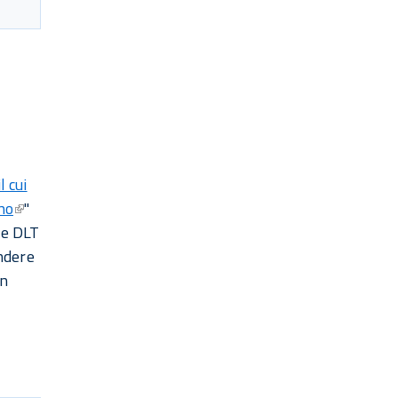
l cui
no
"
lle DLT
ndere
in