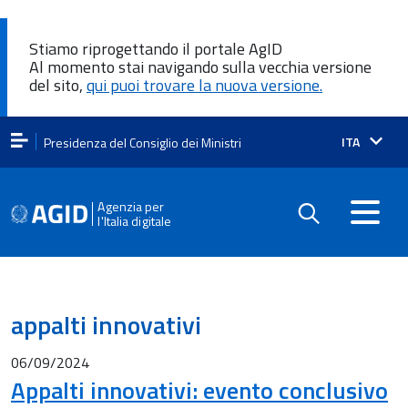
Stiamo riprogettando il portale AgID
Al momento stai navigando sulla vecchia versione
del sito,
qui puoi trovare la nuova versione.
Lingua
ITA
Presidenza del Consiglio dei Ministri
attiva:
Agenzia per
l'Italia digitale
appalti innovativi
06/09/2024
Appalti innovativi: evento conclusivo