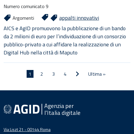
Numero comunicato
9
appalti innovativi
Argomenti
AICS e AgID promuovono la pubblicazione di un bando
da 2 milioni di euro per l’individuazione di un consorzio
pubblico-privato a cui affidare la realizzazione di un
Digital Hub nella città di Maputo
Paginazione
Pagina
Pagina
1
Pagina
2
Pagina
3
Pagina
4
Ultima
Ultima »
successiva
attuale
pagina
Agenzia per
l'Italia digitale
Via Liszt 21 - 00144 Roma