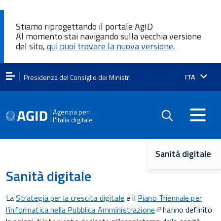
Stiamo riprogettando il portale AgID
Al momento stai navigando sulla vecchia versione
del sito,
qui puoi trovare la nuova versione.
Lingua
ITA
Presidenza del Consiglio dei Ministri
attiva:
Agenzia per
l'Italia digitale
Navigazione
Sanità digitale
principale
Sanità digitale
La
Strategia per la crescita digitale
e il
Piano Triennale per
l’informatica nella Pubblica Amministrazione
hanno definito