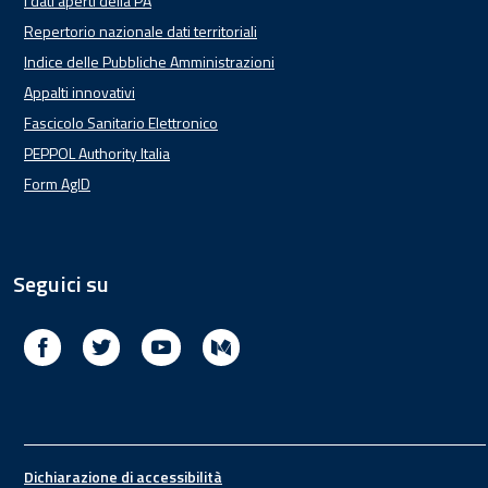
I dati aperti della PA
Repertorio nazionale dati territoriali
Indice delle Pubbliche Amministrazioni
Appalti innovativi
Fascicolo Sanitario Elettronico
PEPPOL Authority Italia
Form AgID
Seguici su
Facebook
Twitter
Youtube
Medium
Footer
Dichiarazione di accessibilità