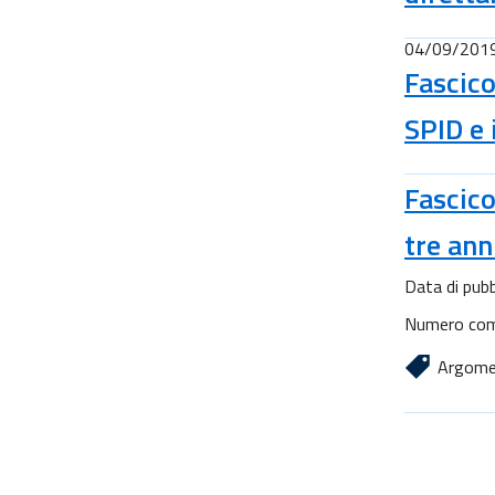
04/09/201
Fascico
SPID e 
Fascico
tre ann
Data di pubb
Numero com
Argome
Paginaz