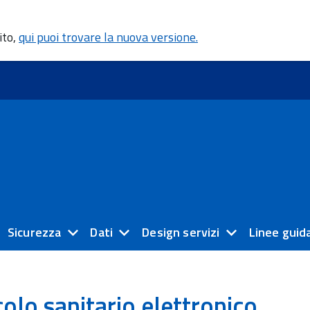
ito,
qui puoi trovare la nuova versione.
Sicurezza
Dati
Design servizi
Linee guid
colo sanitario elettronico