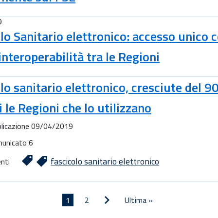
9
lo Sanitario elettronico: accesso unico 
interoperabilità tra le Regioni
lo sanitario elettronico, cresciute del 9
i le Regioni che lo utilizzano
licazione
09/04/2019
unicato
6
fascicolo sanitario elettronico
nti
ione
Pagina
Pagina
1
Pagina
2
Ultima
Ultima »
successiva
attuale
pagina