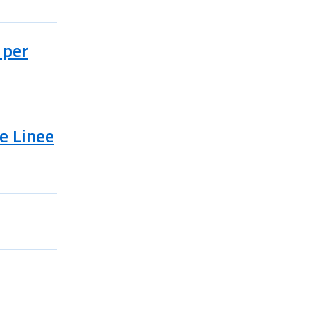
 per
le Linee