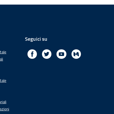
Seguici su
Facebook
Twitter
Youtube
Medium
itale
ali
tale
riali
azioni