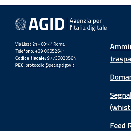
Agenzia per
l'Italia digitale
Via Liszt 21 - 00144 Roma
Ammin
Telefono: +39 06852641
traspa
Codice fiscale:
97735020584
PEC:
protocollo@pec.agid.gov.it
Doman
Segnal
(whist
Feed 