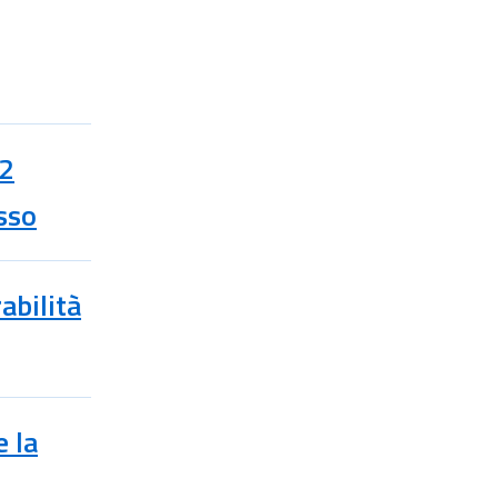
22
esso
abilità
e la