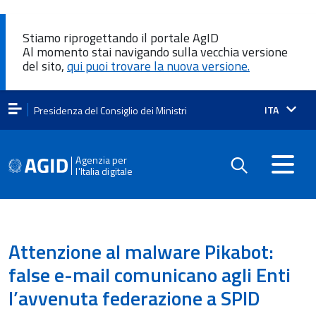
Stiamo riprogettando il portale AgID
Al momento stai navigando sulla vecchia versione
del sito,
qui puoi trovare la nuova versione.
Lingua
ITA
Presidenza del Consiglio dei Ministri
attiva:
Agenzia per
l'Italia digitale
Attenzione al malware Pikabot:
false e-mail comunicano agli Enti
l’avvenuta federazione a SPID