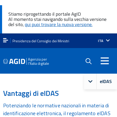
Stiamo riprogettando il portale AgID
Al momento stai navigando sulla vecchia versione
del sito,
qui puoi trovare la nuova versione.
Lingua
ITA
Presidenza del Consiglio dei Ministri
attiva:
Agenzia per
l'Italia digitale
Navigazio
eIDAS
principale
Vantaggi di eIDAS
Potenziando le normative nazionali in materia di
identificazione elettronica, il regolamento eIDAS