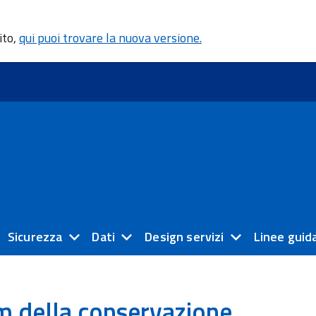
ito,
qui puoi trovare la nuova versione.
Sicurezza
Dati
Design servizi
Linee guid
m della conservazione