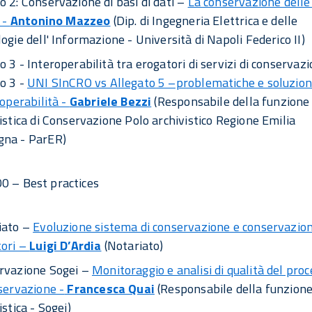
 2: Conservazione di basi di dati –
La conservazione delle
i -
Antonino Mazzeo
(Dip. di Ingegneria Elettrica e delle
ogie dell' Informazione - Università di Napoli Federico II)
 3 - Interoperabilità tra erogatori di servizi di conservazi
o 3 -
UNI SInCRO vs Allegato 5 –problematiche e soluzion
roperabilità -
Gabriele Bezzi
(Responsabile della funzione
istica di Conservazione Polo archivistico Regione Emilia
na - ParER)
0 – Best practices
iato –
Evoluzione sistema di conservazione e conservazio
tori –
Luigi D’Ardia
(Notariato)
rvazione Sogei –
Monitoraggio e analisi di qualità del pro
servazione -
Francesca Quai
(Responsabile della funzion
istica - Sogei)