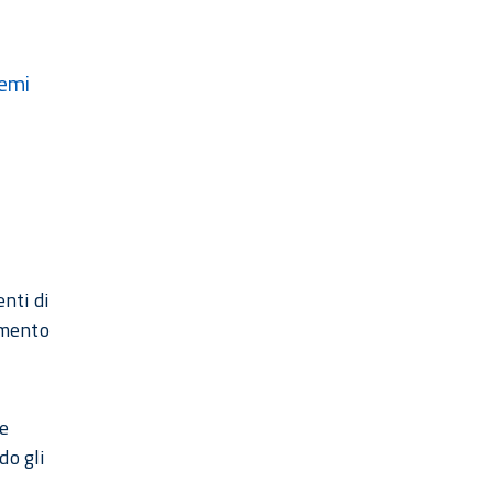
temi
nti di
umento
te
do gli