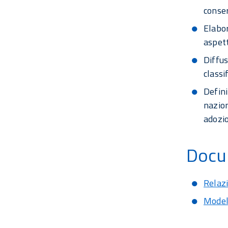
conser
Elabor
aspett
Diffus
classi
Defini
nazion
adozio
Docum
Relazi
Modell