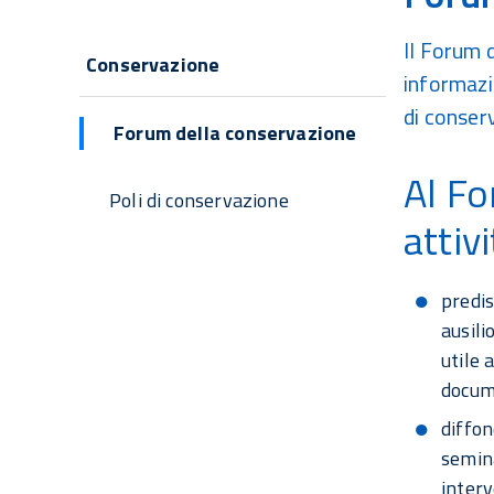
Navigazione
Il Forum 
Conservazione
informazio
principale
di conser
Forum della conservazione
Al Fo
Poli di conservazione
attivi
predi
ausili
utile 
docum
diffon
semina
interv