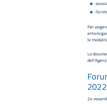
associ
fornit
Per esigenz
ente/organ
le modalit
La documen
dell’Agenz
Foru
2022
24 novemb