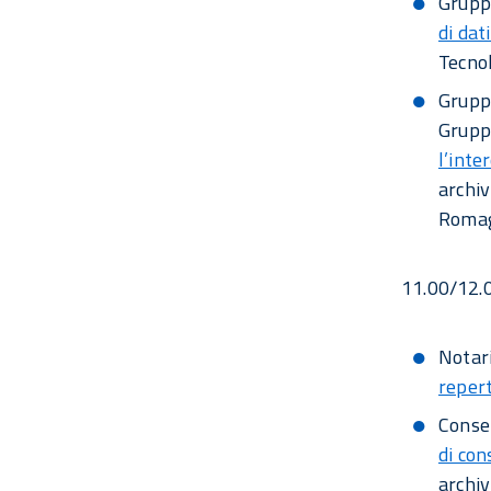
Gruppo
di dat
Tecnol
Gruppo
Grupp
l’inte
archiv
Romag
11.00/12.0
Notar
reper
Conse
di con
archiv