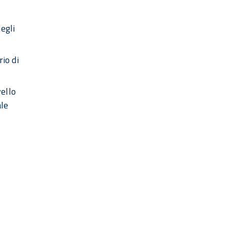
egli
io di
ello
ale