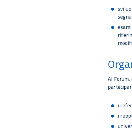
svilu
segnal
esamin
riferi
modifi
Orga
Al Forum, 
partecipar
i refe
i rapp
univer