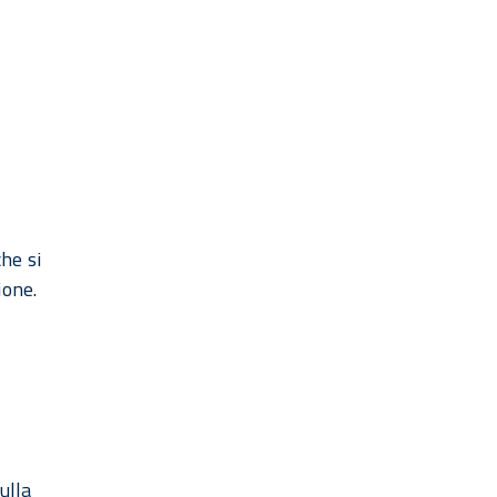
che si
ione.
ulla