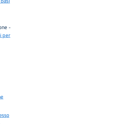
 basi
one -
i per
ne
cesso
e