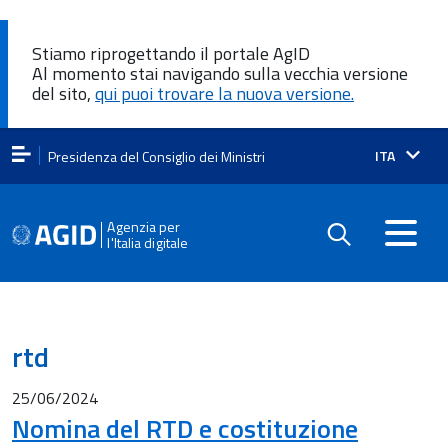
Stiamo riprogettando il portale AgID
Al momento stai navigando sulla vecchia versione
del sito,
qui puoi trovare la nuova versione.
Lingua
ITA
Presidenza del Consiglio dei Ministri
attiva:
Agenzia per
l'Italia digitale
rtd
25/06/2024
Nomina del RTD e costituzione