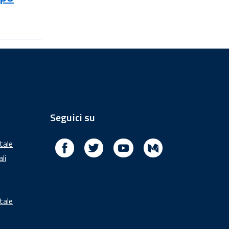
Seguici su
Facebook
Twitter
Youtube
Medium
itale
ali
tale