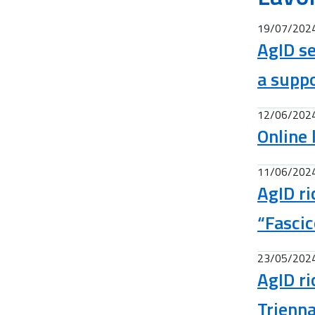
19/07/202
AgID se
a suppo
12/06/202
Online l
11/06/202
AgID ri
“Fascic
23/05/202
AgID ri
Trienna