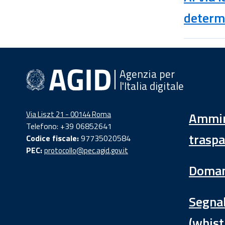
determ
Agenzia per
l'Italia digitale
Via Liszt 21 - 00144 Roma
Ammin
Telefono: +39 06852641
traspa
Codice fiscale:
97735020584
PEC:
protocollo@pec.agid.gov.it
Doman
Segnal
(whist