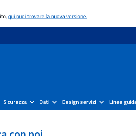
ito,
qui puoi trovare la nuova versione.
Sicurezza
Dati
Design servizi
Linee guid
a con noi