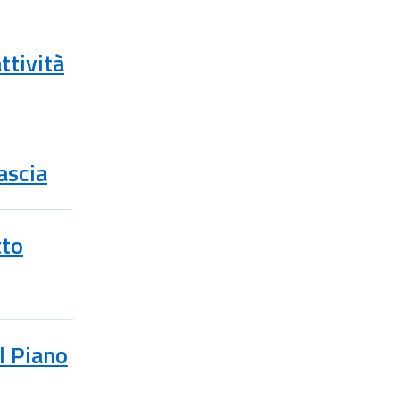
ttività
fascia
tto
al Piano