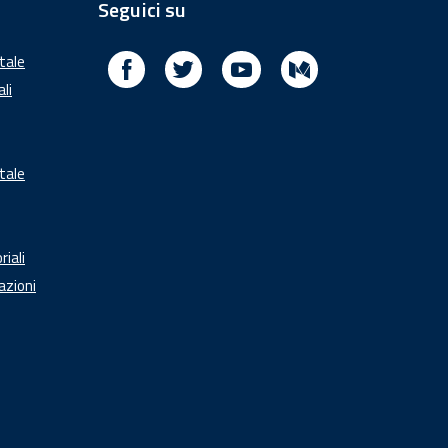
Seguici su
Facebook
Twitter
Youtube
Medium
itale
ali
tale
riali
azioni