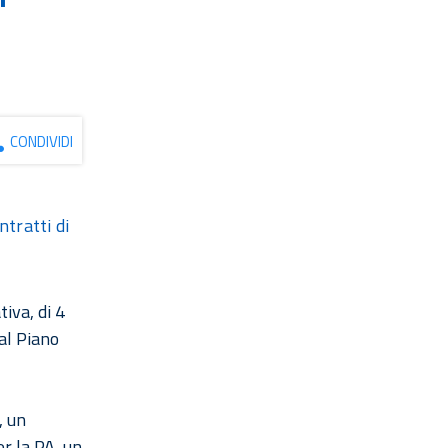
CONDIVIDI
ntratti di
tiva, di 4
 al Piano
, un
er la PA, un