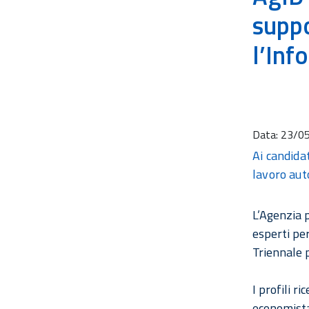
suppo
l’Inf
Data:
23/0
Ai candidat
lavoro aut
L’Agenzia p
esperti per
Triennale 
I profili r
economista 