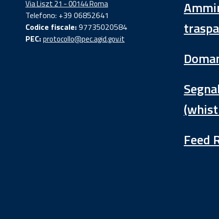
Via Liszt 21 - 00144 Roma
Ammin
Telefono: +39 06852641
traspa
Codice fiscale:
97735020584
PEC:
protocollo@pec.agid.gov.it
Doman
Segnal
(whist
Feed 