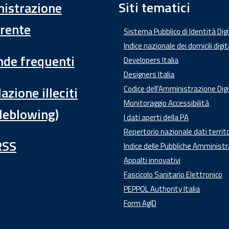
Siti tematici
istrazione
rente
Sistema Pubblico di Identità Dig
Indice nazionale dei domicili digit
de frequenti
Developers Italia
Designers Italia
azione illeciti
Codice dell'Amministrazione Digi
Monitoraggio Accessibilità
leblowing)
I dati aperti della PA
Repertorio nazionale dati territo
RSS
Indice delle Pubbliche Amministr
Appalti innovativi
Fascicolo Sanitario Elettronico
PEPPOL Authority Italia
Form AgID