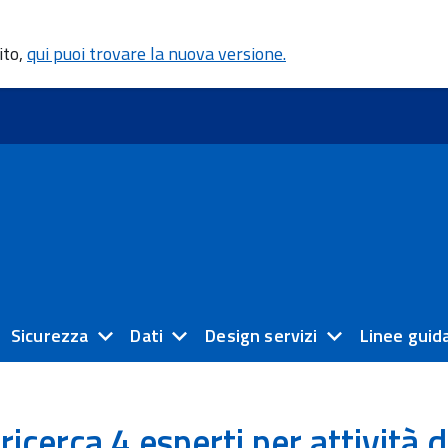
ito,
qui puoi trovare la nuova versione.
Sicurezza
Dati
Design servizi
Linee guid
ricerca 4 esperti per attività d