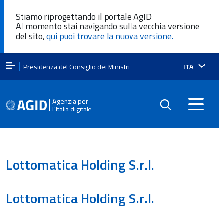
Stiamo riprogettando il portale AgID
Al momento stai navigando sulla vecchia versione
del sito,
qui puoi trovare la nuova versione.
Lingua
ITA
Presidenza del Consiglio dei Ministri
attiva:
Agenzia per
l'Italia digitale
Lottomatica Holding S.r.l.
Lottomatica Holding S.r.l.