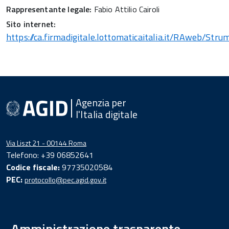
Rappresentante legale:
Fabio Attilio Cairoli
Sito internet:
https://ca.firmadigitale.lottomaticaitalia.it/RAweb/Stru
Agenzia per
l'Italia digitale
Via Liszt 21 - 00144 Roma
Telefono: +39 06852641
Codice fiscale:
97735020584
PEC:
protocollo@pec.agid.gov.it
Amministrazione trasparente