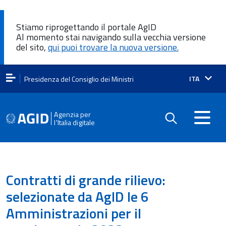
Stiamo riprogettando il portale AgID
Al momento stai navigando sulla vecchia versione
del sito,
qui puoi trovare la nuova versione.
Lingua
ITA
Presidenza del Consiglio dei Ministri
attiva:
Agenzia per
l'Italia digitale
Contratti di grande rilievo:
selezionate da AgID le 6
Amministrazioni per il