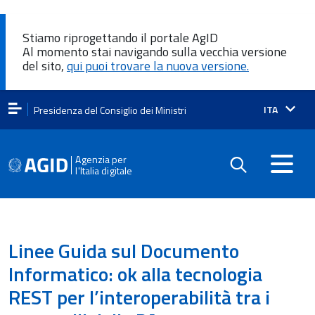
Stiamo riprogettando il portale AgID
Al momento stai navigando sulla vecchia versione
del sito,
qui puoi trovare la nuova versione.
Lingua
ITA
Presidenza del Consiglio dei Ministri
attiva:
Agenzia per
l'Italia digitale
Linee Guida sul Documento
Informatico: ok alla tecnologia
REST per l’interoperabilità tra i