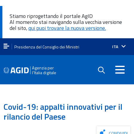
Stiamo riprogettando il portale AgID
Al momento stai navigando sulla vecchia versione
del sito,
qui puoi trovare la nuova versione.
Lingua
ITA
Presidenza del Consiglio dei Ministri
attiva:
Agenzia per
l'Italia digitale
Covid-19: appalti innovativi per il
rilancio del Paese
CONDIVIDI