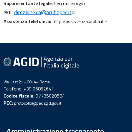
Rappresentante legale:
Cecconi Giorgio
direzione.ca@arubapec.it
PEC:
Assistenza telefonica:
http://assistenza.aruba.it -
Agenzia per
l'Italia digitale
Via Liszt 21 - 00144 Roma
Telefono: +39 06852641
Codice fiscale:
97735020584
PEC:
protocollo@pec.agid.gov.it
Amministrazione trasparente