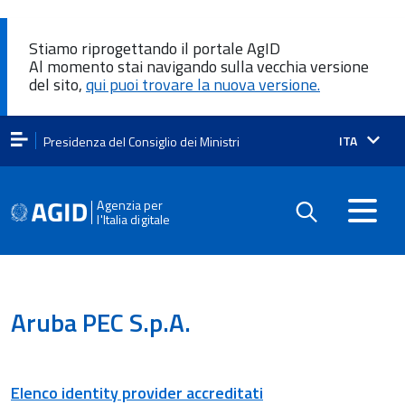
Stiamo riprogettando il portale AgID
Al momento stai navigando sulla vecchia versione
del sito,
qui puoi trovare la nuova versione.
Lingua
ITA
Presidenza del Consiglio dei Ministri
attiva:
Agenzia per
l'Italia digitale
Aruba PEC S.p.A.
Elenco identity provider accreditati