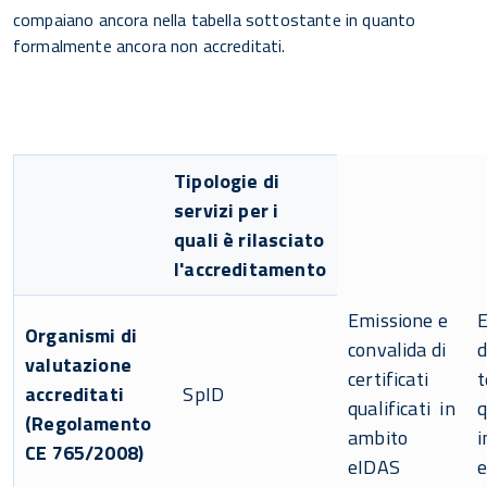
compaiano ancora nella tabella sottostante in quanto
formalmente ancora non accreditati.
Tipologie di
servizi per i
quali è rilasciato
l'accreditamento
Emissione e
E
Organismi di
convalida di
d
valutazione
certificati
t
accreditati
SpID
qualificati in
q
(Regolamento
ambito
i
CE 765/2008)
eIDAS