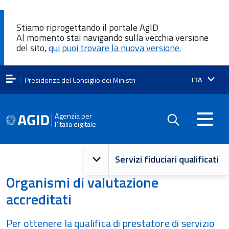
Stiamo riprogettando il portale AgID
Al momento stai navigando sulla vecchia versione
del sito,
qui puoi trovare la nuova versione.
Lingua
ITA
Presidenza del Consiglio dei Ministri
attiva:
Agenzia per
l'Italia digitale
Navigazione
Servizi fiduciari qualificati
principale
Organismi di valutazione
accreditati
Per ottenere la qualifica di prestatore di servizio