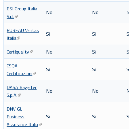
BSI Group Italia
No
No
S.r.l.
BUREAU Veritas
Si
Si
S
Italia
No
Si
S
Certiquality
CSQA
Si
Si
S
Certificazioni
DASA Rägister
No
No
S.p.A.
DNV GL
Si
Si
S
Business
Assurance Italia