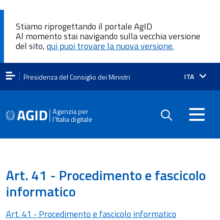
Stiamo riprogettando il portale AgID
Al momento stai navigando sulla vecchia versione
del sito,
qui puoi trovare la nuova versione.
Lingua
ITA
Presidenza del Consiglio dei Ministri
attiva:
Agenzia per
l'Italia digitale
Art. 41 - Procedimento e fascicolo
informatico
Art. 41 - Procedimento e fascicolo informatico