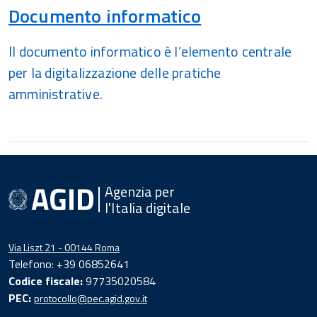
Documento informatico
Il documento informatico è l’elemento centrale
per la digitalizzazione delle pratiche
amministrative.
Agenzia per
l'Italia digitale
Via Liszt 21 - 00144 Roma
Telefono: +39 06852641
Codice fiscale:
97735020584
PEC:
protocollo@pec.agid.gov.it