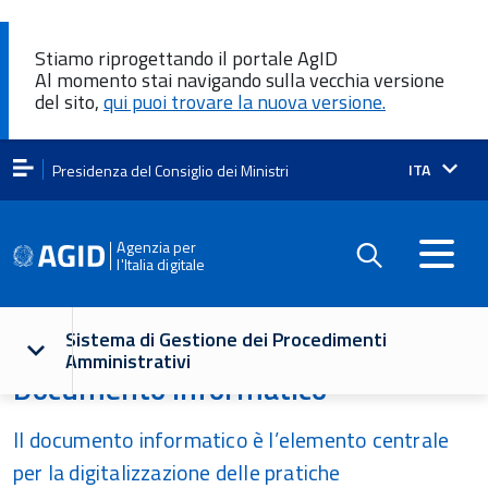
Stiamo riprogettando il portale AgID
Al momento stai navigando sulla vecchia versione
del sito,
qui puoi trovare la nuova versione.
Lingua
ITA
Presidenza del Consiglio dei Ministri
attiva:
Agenzia per
l'Italia digitale
Navigazione
Sistema di Gestione dei Procedimenti
Amministrativi
principale
Documento informatico
Il documento informatico è l’elemento centrale
per la digitalizzazione delle pratiche