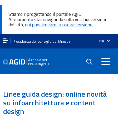
Stiamo riprogettando il portale AgID
Al momento stai navigando sulla vecchia versione
del sito,
qui puoi trovare la nuova versione.
Lingua
ITA
Presidenza del Consiglio dei Ministri
attiva:
Agenzia per
l'Italia digitale
Linee guida design: online novità
su infoarchitettura e content
design