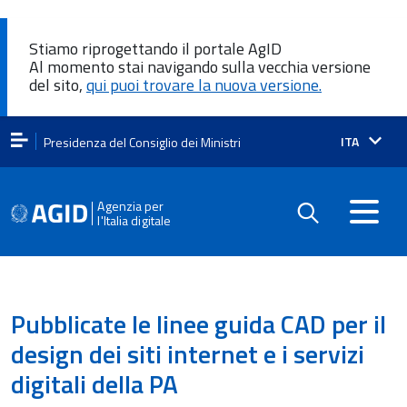
Stiamo riprogettando il portale AgID
Al momento stai navigando sulla vecchia versione
del sito,
qui puoi trovare la nuova versione.
Lingua
ITA
Presidenza del Consiglio dei Ministri
attiva:
Agenzia per
l'Italia digitale
Pubblicate le linee guida CAD per il
design dei siti internet e i servizi
digitali della PA