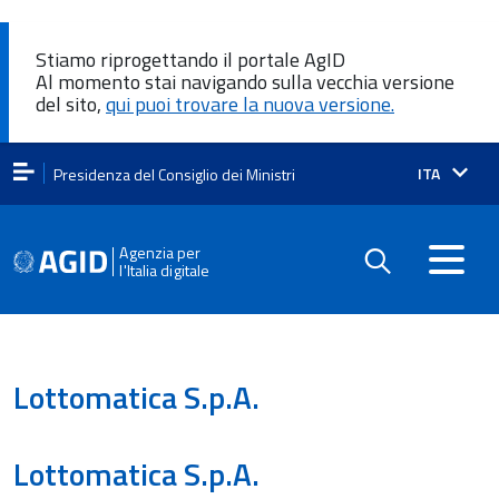
Stiamo riprogettando il portale AgID
Al momento stai navigando sulla vecchia versione
del sito,
qui puoi trovare la nuova versione.
Lingua
ITA
Presidenza del Consiglio dei Ministri
attiva:
Agenzia per
l'Italia digitale
Lottomatica S.p.A.
Lottomatica S.p.A.