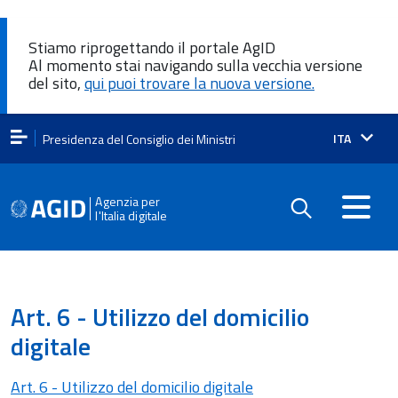
Stiamo riprogettando il portale AgID
Al momento stai navigando sulla vecchia versione
del sito,
qui puoi trovare la nuova versione.
Lingua
ITA
Presidenza del Consiglio dei Ministri
attiva:
Agenzia per
l'Italia digitale
Art. 6 - Utilizzo del domicilio
digitale
Art. 6 - Utilizzo del domicilio digitale