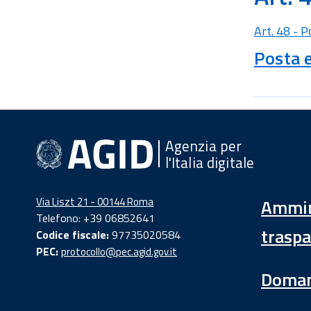
Art. 48 - P
Posta e
Agenzia per
l'Italia digitale
Via Liszt 21 - 00144 Roma
Ammin
Telefono: +39 06852641
traspa
Codice fiscale:
97735020584
PEC:
protocollo@pec.agid.gov.it
Doman