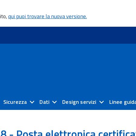
ito,
qui puoi trovare la nuova versione.
Sicurezza
Dati
Design servizi
Linee guid
48 - Posta elettronica certific