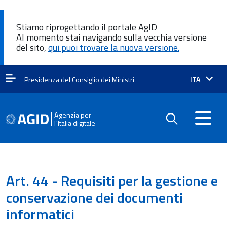
Stiamo riprogettando il portale AgID
Al momento stai navigando sulla vecchia versione
del sito,
qui puoi trovare la nuova versione.
Lingua
ITA
Presidenza del Consiglio dei Ministri
attiva:
Agenzia per
l'Italia digitale
Art. 44 - Requisiti per la gestione e
conservazione dei documenti
informatici