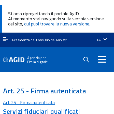
Stiamo riprogettando il portale AgID
Al momento stai navigando sulla vecchia versione
del sito,
qui puoi trovare la nuova versione.
Lingua
ITA
Presidenza del Consiglio dei Ministri
attiva:
Agenzia per
l'Italia digitale
Art. 25 - Firma autenticata
Art. 25 - Firma autenticata
Servizi fiduciari qualificati