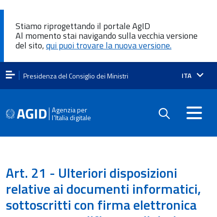
Stiamo riprogettando il portale AgID
Al momento stai navigando sulla vecchia versione
del sito,
qui puoi trovare la nuova versione.
Lingua
ITA
Presidenza del Consiglio dei Ministri
attiva:
Agenzia per
l'Italia digitale
Art. 21 - Ulteriori disposizioni
relative ai documenti informatici,
sottoscritti con firma elettronica