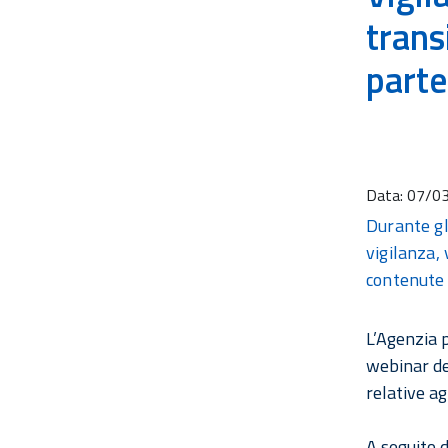
trans
part
Data:
07/0
Durante gli
vigilanza, 
contenute 
L’Agenzia p
webinar ded
relative ag
A seguito d