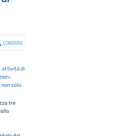
CONDIVIDI
 attività di
zioni
 non solo.
zza tre
rollo
itale dal