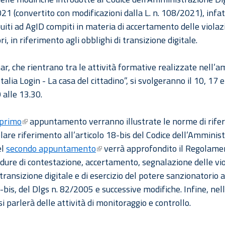
1 (convertito con modificazioni dalla L. n. 108/2021), infat
buiti ad AgID compiti in materia di accertamento delle violaz
i, in riferimento agli obblighi di transizione digitale.
ar, che rientrano tra le attività formative realizzate nell’a
talia Login - La casa del cittadino”, si svolgeranno il 10, 17
 alle 13.30.
primo
appuntamento verranno illustrate le norme di rife
lare riferimento all’articolo 18-bis del Codice dell’Amminis
el
secondo appuntamento
verrà approfondito il Regolame
edure di contestazione, accertamento, segnalazione delle vio
transizione digitale e di esercizio del potere sanzionatorio a
8-bis, del Dlgs n. 82/2005 e successive modifiche. Infine, nell
si parlerà delle attività di monitoraggio e controllo.