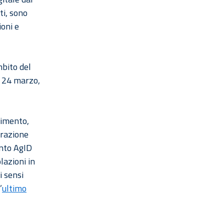
ti, sono
ioni e
mbito del
 e 24 marzo,
rimento,
trazione
nto AgID
lazioni in
i sensi
’
ultimo