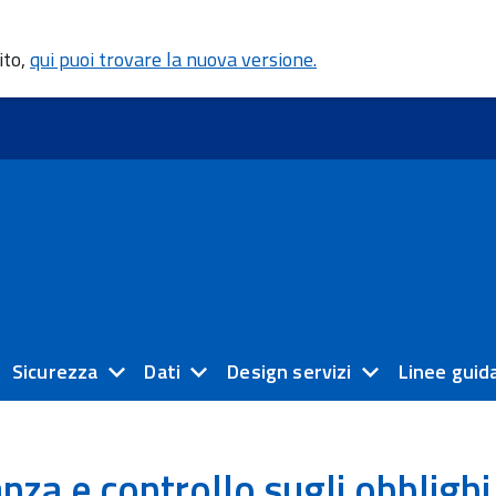
ito,
qui puoi trovare la nuova versione.
Sicurezza
Dati
Design servizi
Linee guid
anza e controllo sugli obblighi