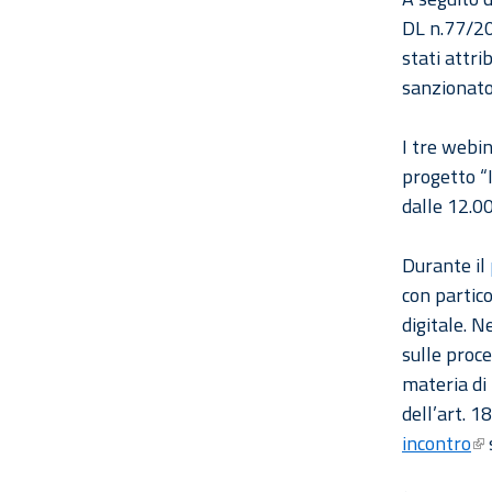
DL n.77/202
stati attri
sanzionator
I tre webin
progetto “I
dalle 12.00
Durante il
con partico
digitale. N
sulle proc
materia di 
dell’art. 1
incontro