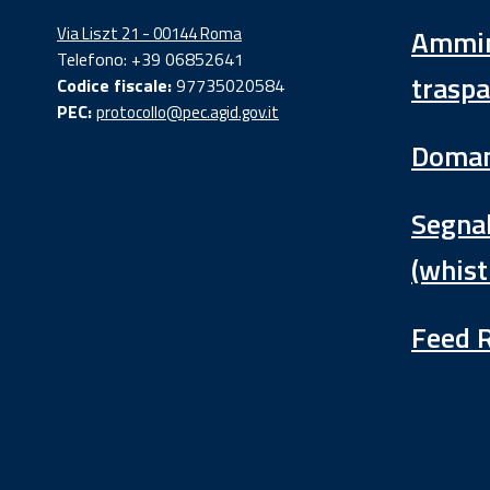
Via Liszt 21 - 00144 Roma
Ammin
Telefono: +39 06852641
traspa
Codice fiscale:
97735020584
PEC:
protocollo@pec.agid.gov.it
Doman
Segnal
(whist
Feed 