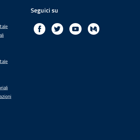
Seguici su
Facebook
Twitter
Youtube
Medium
itale
ali
tale
riali
azioni