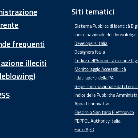
Siti tematici
istrazione
rente
Sistema Pubblico di Identità Dig
Indice nazionale dei domicili digit
de frequenti
Developers Italia
Designers Italia
azione illeciti
Codice dell'Amministrazione Digi
Monitoraggio Accessibilità
leblowing)
I dati aperti della PA
Repertorio nazionale dati territo
RSS
Indice delle Pubbliche Amministr
Appalti innovativi
Fascicolo Sanitario Elettronico
PEPPOL Authority Italia
Form AgID