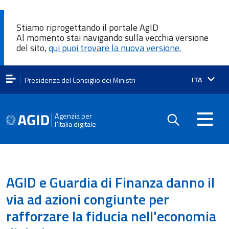
Stiamo riprogettando il portale AgID
Al momento stai navigando sulla vecchia versione
del sito,
qui puoi trovare la nuova versione.
Lingua
ITA
Presidenza del Consiglio dei Ministri
attiva:
Agenzia per
l'Italia digitale
AGID e Guardia di Finanza danno il
via ad azioni congiunte per
rafforzare la fiducia nell'economia