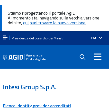
Stiamo riprogettando il portale AgID
Al momento stai navigando sulla vecchia versione
del sito,
qui puoi trovare la nuova versione.
Lingua
ITA
Presidenza del Consiglio dei Ministri
attiva:
Agenzia per
l'Italia digitale
Intesi Group S.p.A.
Elenco identity provider accreditati