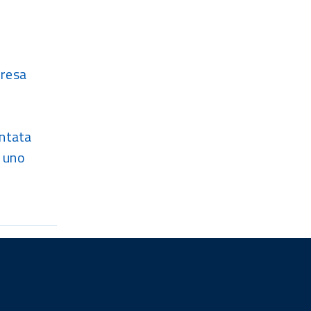
 resa
entata
n uno