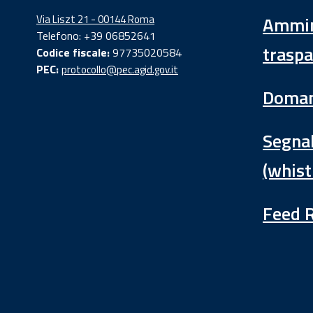
Via Liszt 21 - 00144 Roma
Ammin
Telefono: +39 06852641
traspa
Codice fiscale:
97735020584
PEC:
protocollo@pec.agid.gov.it
Doman
Segnal
(whist
Feed 