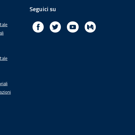
Seguici su
Facebook
Twitter
Youtube
Medium
itale
ali
tale
riali
azioni