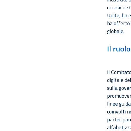
occasione 
Unite, ha 
ha offerto 
globale.
Il ruol
Il Comitato
digitale de
sulla gover
promuovend
linee guida
coinvolti n
partecipand
alfabetizza