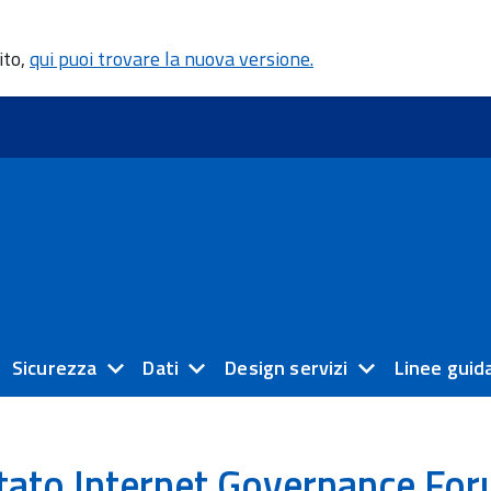
ito,
qui puoi trovare la nuova versione.
Sicurezza
Dati
Design servizi
Linee guid
tato Internet Governance Fo