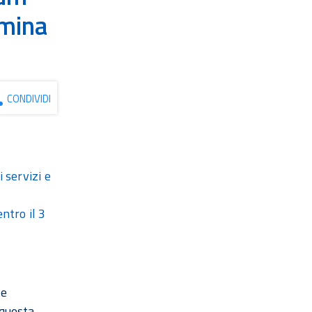
omina
CONDIVIDI
 servizi e
ntro il 3
te
 questa