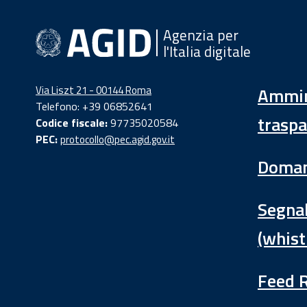
Agenzia per
l'Italia digitale
Via Liszt 21 - 00144 Roma
Ammin
Telefono: +39 06852641
traspa
Codice fiscale:
97735020584
PEC:
protocollo@pec.agid.gov.it
Doman
Segnal
(whist
Feed 