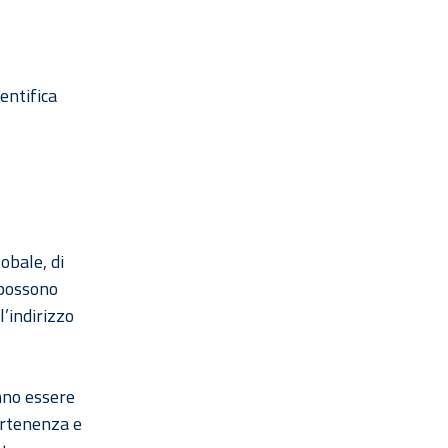
entifica
obale, di
 possono
l’indirizzo
nno essere
partenenza e