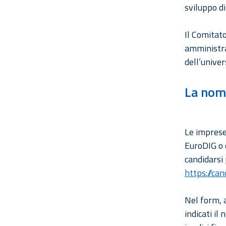
sviluppo di
Il Comitat
amministraz
dell’univer
La nom
Le imprese
EuroDIG o d
candidarsi 
https://can
Nel form, 
indicati il