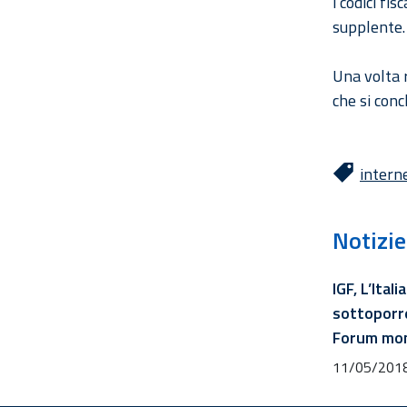
i codici fi
supplente
Una volta r
che si conc
intern
Notizie
IGF, L’Ital
sottoporr
Forum mon
11/05/201