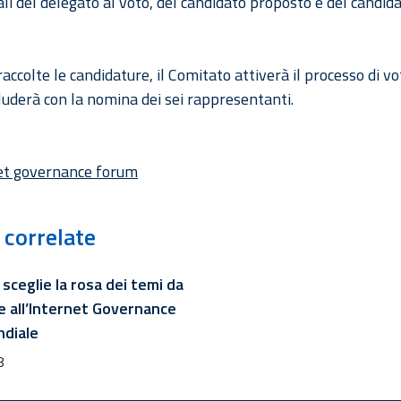
scali del delegato al voto, del candidato proposto e del candid
.
accolte le candidature, il Comitato attiverà il processo di v
luderà con la nomina dei sei rappresentanti.
et governance forum
 correlate
ia sceglie la rosa dei temi da
e all’Internet Governance
diale
8