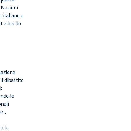
 Nazioni
 italiano e
 a livello
rmazione
il dibattito
:
endo le
onali
et,
i lo