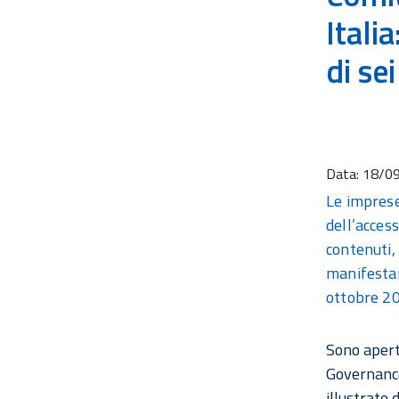
Itali
di se
Data:
18/0
Le imprese 
dell’access
contenuti,
manifestare
ottobre 2
Sono apert
Governance
illustrate 