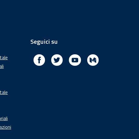
Seguici su
Facebook
Twitter
Youtube
Medium
itale
ali
tale
riali
azioni