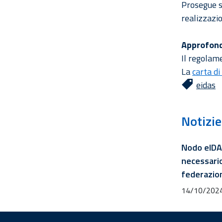
Prosegue s
realizzazi
Approfon
Il regola
La
carta di
eidas
Notizie
Nodo eIDA
necessario
federazio
14/10/202