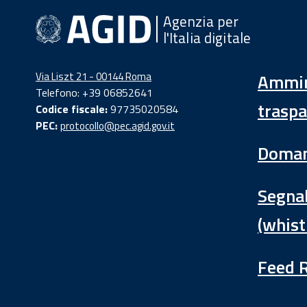
Agenzia per
l'Italia digitale
Via Liszt 21 - 00144 Roma
Ammin
Telefono: +39 06852641
traspa
Codice fiscale:
97735020584
PEC:
protocollo@pec.agid.gov.it
Doman
Segnal
(whist
Feed 