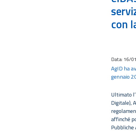
servi
con l
Data:
16/0
AgID ha avv
gennaio 20
Ultimato l’
Digitale), 
regolament
affinché po
Pubbliche 