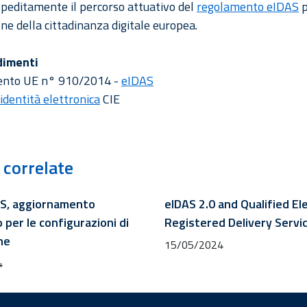
peditamente il percorso attuativo del
regolamento eIDAS
p
one della cittadinanza digitale europea.
dimenti
mento UE n° 910/2014 -
eIDAS
 identità elettronica
CIE
 correlate
S, aggiornamento
eIDAS 2.0 and Qualified El
 per le configurazioni di
Registered Delivery Servi
ne
15/05/2024
4