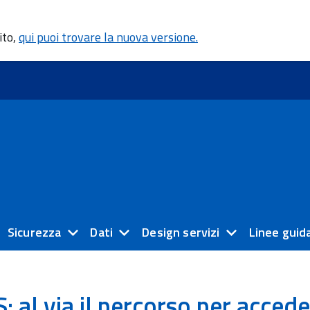
ito,
qui puoi trovare la nuova versione.
Sicurezza
Dati
Design servizi
Linee guid
: al via il percorso per accede