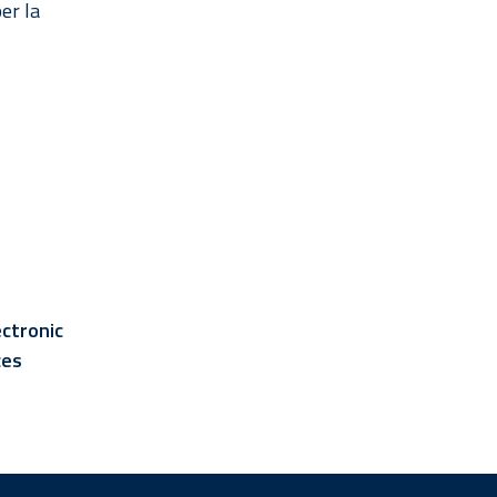
er la
ectronic
ces