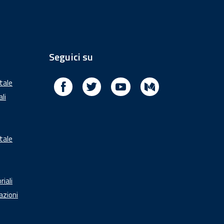
Seguici su
Facebook
Twitter
Youtube
Medium
itale
ali
tale
riali
azioni