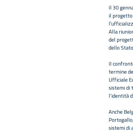
Il 30 genna
il progett
l’ufficializ
Alla riuni
del progett
dello Stato
Il confront
termine de
Ufficiale 
sistemi di 
l’identità 
Anche Belg
Portogallo
sistemi di 