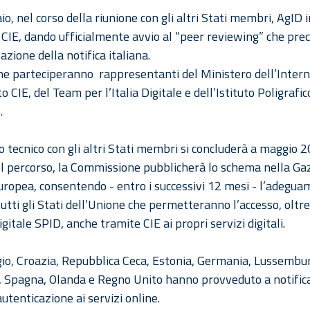
io, nel corso della riunione con gli altri Stati membri, AgID 
o CIE, dando ufficialmente avvio al “peer reviewing” che pre
zazione della notifica italiana.
one parteciperanno rappresentanti del Ministero dell’Interno
o CIE, del Team per l’Italia Digitale e dell’Istituto Poligrafi
.
o tecnico con gli altri Stati membri si concluderà a maggio 2
l percorso, la Commissione pubblicherà lo schema nella Ga
Europea, consentendo - entro i successivi 12 mesi - l’adegua
tutti gli Stati dell’Unione che permetteranno l’accesso, oltr
digitale SPID, anche tramite CIE ai propri servizi digitali.
io, Croazia, Repubblica Ceca, Estonia, Germania, Lussembu
, Spagna, Olanda e Regno Unito hanno provveduto a notifica
autenticazione ai servizi online.