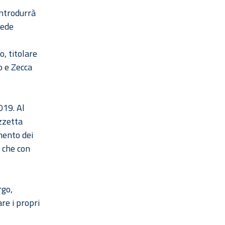
introdurrà
cede
, titolare
co e Zecca
019. Al
zzetta
mento dei
e che con
rgo,
re i propri