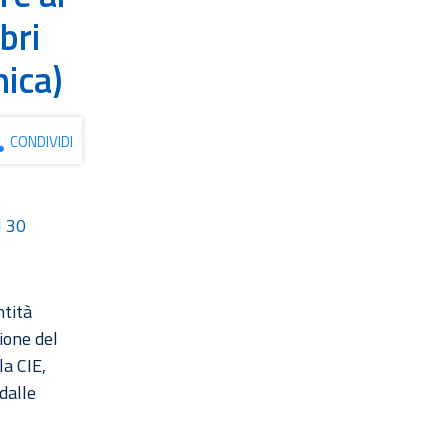
bri
nica)
CONDIVIDI
l 30
ntità
zione del
la CIE,
 dalle