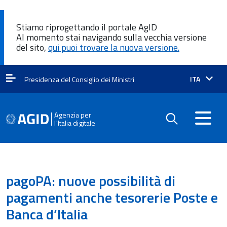
Stiamo riprogettando il portale AgID
Al momento stai navigando sulla vecchia versione
del sito,
qui puoi trovare la nuova versione.
Lingua
ITA
Presidenza del Consiglio dei Ministri
attiva:
Agenzia per
l'Italia digitale
pagoPA: nuove possibilità di
pagamenti anche tesorerie Poste e
Banca d’Italia