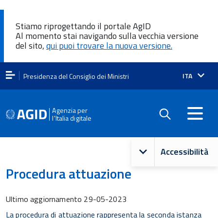
Stiamo riprogettando il portale AgID
Al momento stai navigando sulla vecchia versione
del sito,
qui puoi trovare la nuova versione.
Lingua
ITA
Presidenza del Consiglio dei Ministri
attiva:
Agenzia per
l'Italia digitale
Navigazione
Accessibilità
principale
Procedura attuazione
Ultimo aggiornamento
29-05-2023
La procedura di attuazione rappresenta la seconda istanza