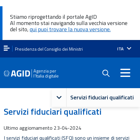
Stiamo riprogettando il portale AgID
Al momento stai navigando sulla vecchia versione
del sito,
qui puoi trovare la nuova versione.
Lingua
ITA
Presidenza del Consiglio dei Ministri
attiva:
Agenzia per
l'Italia digitale
Navigazione
Servizi fiduciari qualificati
principale
Servizi fiduciari qualificati
Ultimo aggiornamento
23-04-2024
I servizi fiduciari qualificati (SFQ) sono un insieme di servizi