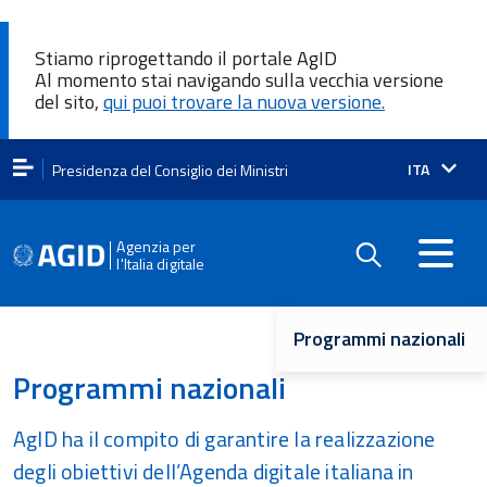
Stiamo riprogettando il portale AgID
Al momento stai navigando sulla vecchia versione
del sito,
qui puoi trovare la nuova versione.
Lingua
ITA
Presidenza del Consiglio dei Ministri
attiva:
Agenzia per
l'Italia digitale
Navigazione
Programmi nazionali
principale
Programmi nazionali
AgID ha il compito di garantire la realizzazione
degli obiettivi dell’Agenda digitale italiana in