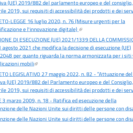
iva (UE) 2019/882 del parlamento europeo e del consiglio,
ile 2019, sui requisiti di accessibilità dei prodotti e dei serv
TO-LEGGE 16 luglio 2020, n. 76 (Misure urgenti per la
ficazione e l'innovazione digitale)
IONE DI ESECUZIONE (UE) 2021/1339 DELLA COMMISS
1 agosto 2021 che modifica la decisione di esecuzione (UE)
2048 per quanto riguarda la norma armonizzata per i siti
licazioni mobili
TO LEGISLATIVO 27 maggio 2022, n. 82 - “Attuazione del
iva (UE) 2019/882 del Parlamento europeo e del Consiglio,
ile 2019, sui requisiti di accessibilità dei prodotti e dei servi
3 marzo 2009, n. 18 - Ratifica ed esecuzione della
zione delle Nazioni Unite sui diritti delle persone con disa
zione delle Nazioni Unite sui diritti delle persone con disa