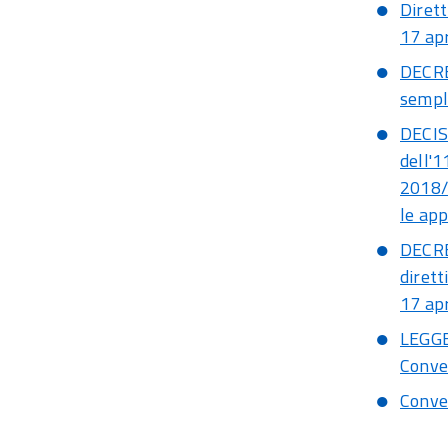
Dirett
17 apr
DECRE
sempli
DECIS
dell'1
2018/
le app
DECRE
dirett
17 apr
LEGGE 
Conven
Conven