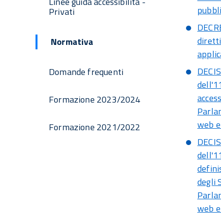
Linee guida accessibilità -
pubbli
Privati
DECRE
dirett
Normativa
applic
DECIS
Domande frequenti
dell'1
access
Formazione 2023/2024
Parlam
web e 
Formazione 2021/2022
DECIS
dell'1
defini
degli
Parlam
web e 