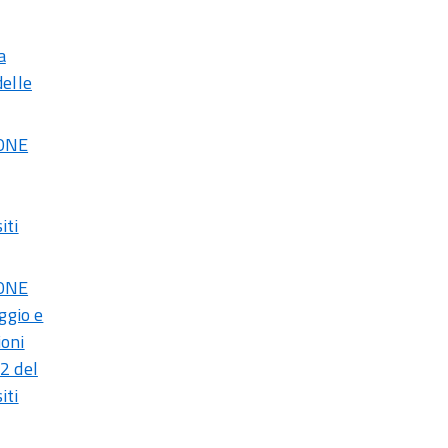
a
delle
IONE
iti
IONE
ggio e
ioni
2 del
iti