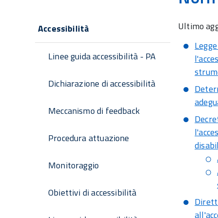
Navigazione
Ultimo ag
Accessibilità
principale
Legge 
Linee guida accessibilità - PA
l'acce
strume
Dichiarazione di accessibilità
Determ
adegu
Meccanismo di feedback
Decret
l'acce
Procedura attuazione
disabil
Monitoraggio
Obiettivi di accessibilità
Dirett
all'ac