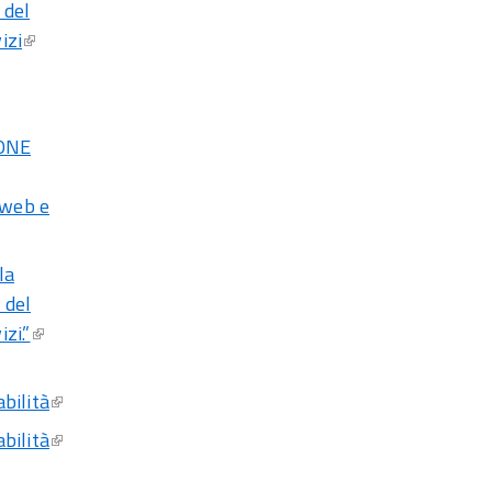
 del
izi
IONE
 web e
la
 del
zi.”
bilità
bilità