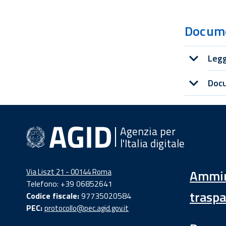
Docum
Legg
Doc
Agenzia per
l'Italia digitale
Via Liszt 21 - 00144 Roma
Ammin
Telefono: +39 06852641
traspa
Codice fiscale:
97735020584
PEC:
protocollo@pec.agid.gov.it