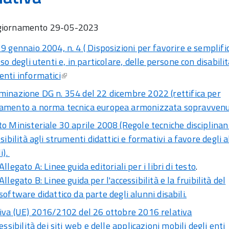
giornamento
29-05-2023
9 gennaio 2004, n. 4 ( Disposizioni per favorire e semplifi
sso degli utenti e, in particolare, delle persone con disabilit
nti informatici
inazione DG n. 354 del 22 dicembre 2022 (rettifica per
amento a norma tecnica europea armonizzata sopravvenu
o Ministeriale 30 aprile 2008 (Regole tecniche disciplinan
ssibilità agli strumenti didattici e formativi a favore degli 
i).
Allegato A: Linee guida editoriali per i libri di testo
.
Allegato B: Linee guida per l'accessibilità e la fruibilità del
software didattico da parte degli alunni disabili.
iva (UE) 2016/2102 del 26 ottobre 2016 relativa
cessibilità dei siti web e delle applicazioni mobili degli enti