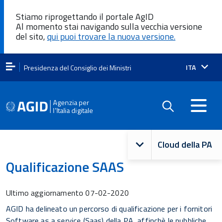
Stiamo riprogettando il portale AgID
Al momento stai navigando sulla vecchia versione
del sito,
qui puoi trovare la nuova versione.
Lingua
ITA
Presidenza del Consiglio dei Ministri
attiva:
Agenzia per
l'Italia digitale
Navigazione
Cloud della PA
principale
Qualificazione SAAS
Ultimo aggiornamento
07-02-2020
AGID ha delineato un percorso di qualificazione per i fornitori
Software as a service (Saas) della PA, affinchè le pubbliche