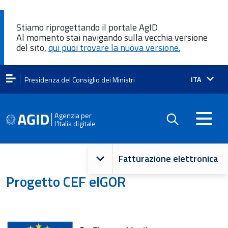
Stiamo riprogettando il portale AgID
Al momento stai navigando sulla vecchia versione
del sito,
qui puoi trovare la nuova versione.
Lingua
ITA
Presidenza del Consiglio dei Ministri
attiva:
Agenzia per
l'Italia digitale
Navigazione
Fatturazione elettronica
principale
Progetto CEF eIGOR